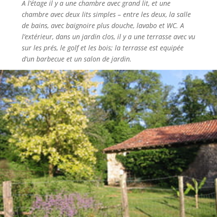
A l’étage il y a une chambre avec grand lit, et une
chambre avec deux lits simples – entre les deux, la salle
de bains, avec baignoire plus douche, lavabo et WC. A
l’extérieur, dans un jardin clos, il y a une terrasse avec vu
sur les prés, le golf et les bois; la terrasse est equipée
d’un barbecue et un salon de jardin.